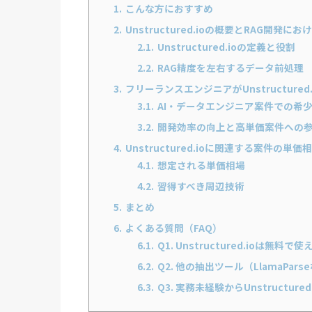
1.
こんな方におすすめ
2.
Unstructured.ioの概要とRAG開発に
2.1.
Unstructured.ioの定義と役割
2.2.
RAG精度を左右するデータ前処理
3.
フリーランスエンジニアがUnstructure
3.1.
AI・データエンジニア案件での希
3.2.
開発効率の向上と高単価案件への
4.
Unstructured.ioに関連する案件の
4.1.
想定される単価相場
4.2.
習得すべき周辺技術
5.
まとめ
6.
よくある質問（FAQ）
6.1.
Q1. Unstructured.ioは無料
6.2.
Q2. 他の抽出ツール（LlamaPa
6.3.
Q3. 実務未経験からUnstructur