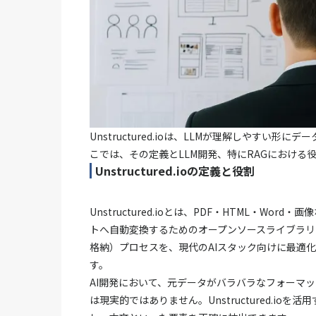
Unstructured.ioは、LLMが理解しやすい
こでは、その定義とLLM開発、特にRAGにおける
Unstructured.ioの定義と役割
Unstructured.ioとは、PDF・HTML・W
トへ自動変換するためのオープンソースライブラリ
格納）プロセスを、現代のAIスタック向けに最適化した
す。
AI開発において、元データがバラバラなフォーマ
は現実的ではありません。Unstructured.i