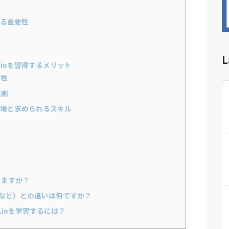
おける重要性
L
d.ioを習得するメリット
少性
参画
単価相場と求められるスキル
で使えますか？
rseなど）との違いは何ですか？
ed.ioを学習するには？