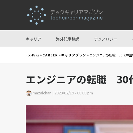
キャリア
海外記事翻訳
テクノロジー
Top Page
>
CAREER
>
キャリアプラン
> エンジニアの転職 30代中
エンジニアの転職 30
mazaichan | 2020/02/19 - 08:08 pm