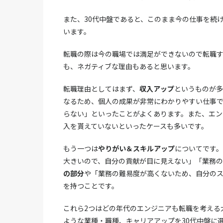
また、30代中盤であると、このまま今の仕事を続
います。
転職の際は今の職場では満足ができないので転職
も、ネガティブな理由もあると思います。
転職理由としてはまず、
収入アップ
というものが多
なるため、個人の成果が非常にわかりやすい仕事
らない」といったことがよくあります。また、エ
入を貰えていないといったケースも多いです。
もう一つは
やりがい＆スキルアップ
についてです
大きいので、自分の貢献が目に見えない」「業務の
の部分
や「業務の難易度が高くないため、自分の
を持つことです。
これら2つはどの年代のエンジニアも転職を考える
ような業種・職種、キャリアアップを30代中盤に選