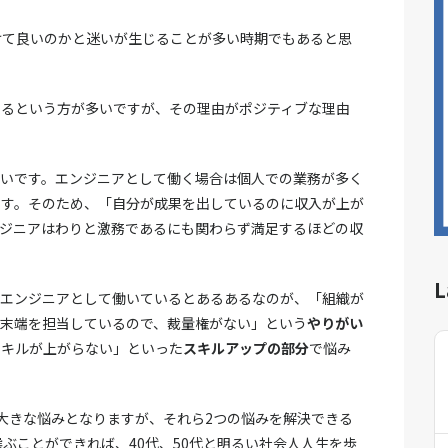
けて良いのかと迷いが生じることが多い時期でもあると思
するという方が多いですが、その理由がポジティブな理由
いです。エンジニアとして働く場合は個人での業務が多く
です。そのため、「自分が成果を出しているのに収入が上が
ンジニアはわりと激務であるにも関わらず満足するほどの収
L
。エンジニアとして働いているとあるあるなのが、「組織が
末端を担当しているので、裁量権がない」という
やりがい
スキルが上がらない」といった
スキルアップの部分
で悩み
大きな悩みとなりますが、それら2つの悩みを解決できる
ぶことができれば、40代、50代と明るい社会人人生を歩