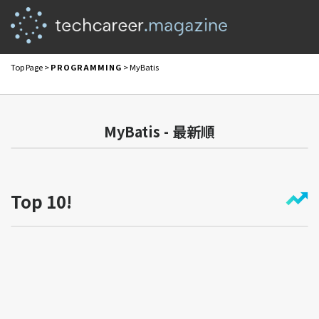
Top Page
>
PROGRAMMING
> MyBatis
MyBatis - 最新順
Top 10!