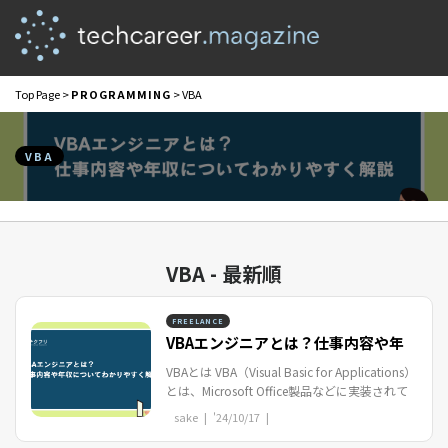
Top Page
>
PROGRAMMING
> VBA
VBA
VBA - 最新順
FREELANCE
VBAエンジニアとは？仕事内容や年
収についてわかりやす...
VBAとは VBA（Visual Basic for Applications）
とは、Microsoft Office製品などに実装されて
いるプログラミング言語です。ExcelやWordな
sake |
'24/10/17
|
どのアプリケーションを自動化し、業...