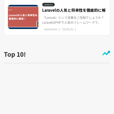
LARAVEL
Laravelの人気と将来性を徹底的に解
説！
「Laravel」という言葉をご存知でしょうか？
LaravelはPHPで人気のフレームワークで、
WEBフレームワークの一種です。イチからコ
torritomm |
'25/01/31
|
ードを書いていたら何週間、何ヶ月とかかって
し...
Top 10!