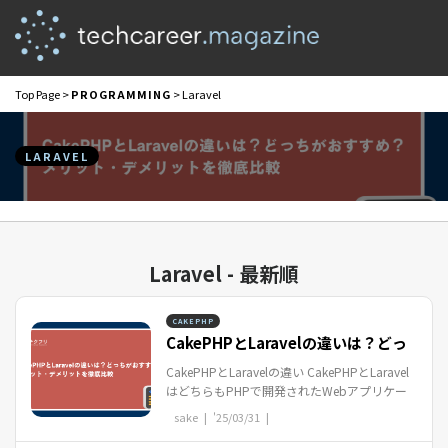
Top Page
>
PROGRAMMING
> Laravel
LARAVEL
Laravel - 最新順
CAKEPHP
CakePHPとLaravelの違いは？どっ
ちがおすすめ？メリット...
CakePHPとLaravelの違い CakePHPとLaravel
はどちらもPHPで開発されたWebアプリケー
ションフレームワークですが、それぞれに異
sake |
'25/03/31
|
なる特徴があります。 CakePHPは「シンプル
さ」...