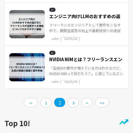
ス...
AI
エンジニア向けLLMのおすすめの選
び方とフリーランスが...
フリーランスエンジニアとして案件をこなす
中で、開発生産性の向上や最新技術への追従
に課題を感じていませんか。近年、LLMの進化
sake |
'26/05/28
|
は目覚ましく、エンジニアの実務に不可欠な...
AI
NVIDIA NIMとは？フリーランスエン
ジニアが知るべき生成...
「生成AIの案件が増えているのはわかるけど、
NVIDIA NIMって何だろう？」と感じているエン
ジニアも多いのではないでしょうか。GPUや
sake |
'26/05/26
|
LLMという言葉は耳慣れてきた一方で、実際...
2
<
1
3
>
>>
Top 10!