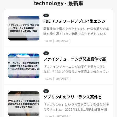
technology - 最新順
AI
FDE（フォワードデプロイ型エンジ
ニア）とは？フリーラ...
開発経験を積んできたものの、仕様書通りの実
装を繰り返す日々に物足りなさを感じている
エンジニアは少なくありません。顧客の課題
sake |
'26/06/23
|
を直接ヒアリングし、ビジネスの成果に直結...
AI
ファインチューニング関連案件で高
単価を狙うために取る...
「ファインチューニングの案件を見かけるけ
れど、RAGとどう違うのか正直よく分かってい
ない」「フリーランスとしてAI関連のスキルを
sake |
'26/06/17
|
伸ばしたいが、何から手をつければ単価に...
AI
ソブリンAIのフリーランス案件と
は？必要なスキルと単価...
「ソブリンAI」という言葉を目にする機会が増
えてきました。2025年12月にAI基本計画が閣
議決定され、日本政府は今後5年間で1兆円規
sake |
'26/06/16
|