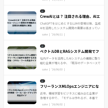
模の投資を表明しています。官公庁や大手企...
AI
CrewAIとは？ 注目される理由、AIエ
ージェント開発の市...
ChatGPTをはじめとするLLMの登場以降、生成
AIを活用したシステム開発の需要は高まってい
ます。しかし、単一のAIモデルに対してプロン
sake |
'26/06/11
|
プトを入力するだけでは、複雑な業務プロ...
AI
ベクトルDBとRAGシステム開発でフ
リーランス案件を獲得...
社内データを活用したAIシステムの構築に取り
組む企業が増える中、「既存のデータベースで
は検索精度が出ない」「LLMに社内情報を正確
sake |
'26/06/03
|
に参照させられない」という壁に突き当...
AI
フリーランスMLOpsエンジニアにな
るには｜案件単価・ツ...
近年、機械学習をビジネスに組み込む企業が
急増する中で、「モデルは作れるが、本番で
安定して動かせない」という課題が多くの現
sake |
'26/06/02
|
場で顕在化しています。データサイエンティ