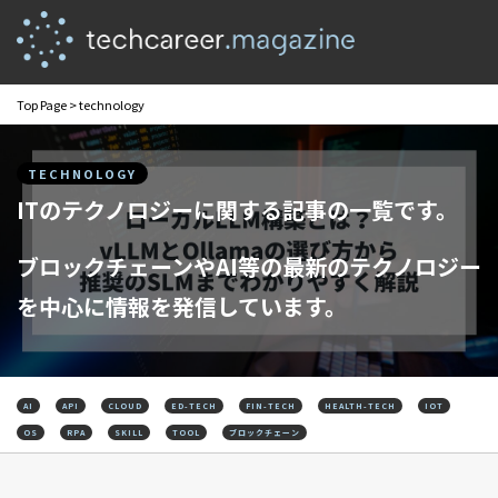
Top Page
> technology
TECHNOLOGY
ITのテクノロジーに関する記事の一覧です。
ブロックチェーンやAI等の最新のテクノロジー
を中心に情報を発信しています。
AI
API
CLOUD
ED-TECH
FIN-TECH
HEALTH-TECH
IOT
OS
RPA
SKILL
TOOL
ブロックチェーン