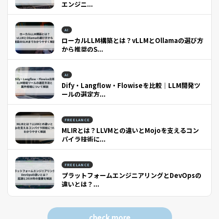
エンジニ...
AI
ローカルLLM構築とは？vLLMとOllamaの選び方
から推奨のS...
AI
Dify・Langflow・Flowiseを比較｜LLM開発ツ
ールの選定方...
FREELANCE
MLIRとは？LLVMとの違いとMojoを支えるコン
パイラ技術に...
FREELANCE
プラットフォームエンジニアリングとDevOpsの
違いとは？...
check more