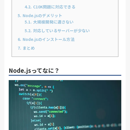
4.2.
C10K問題に対応できる
5.
Node.jsのデメリット
5.1.
大規模開発に適さない
5.2.
対応しているサーバーが少ない
6.
Node.jsのインストール方法
7.
まとめ
Node.jsってなに？