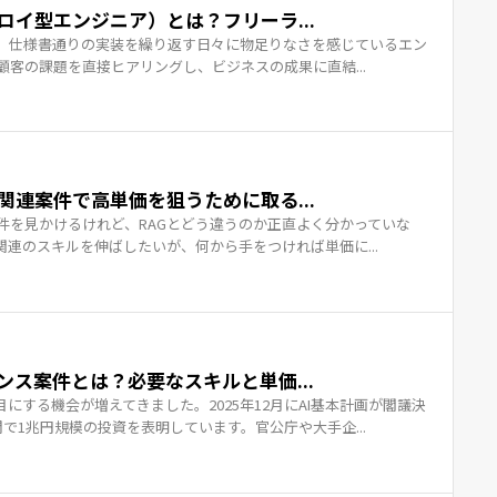
ロイ型エンジニア）とは？フリーラ...
、仕様書通りの実装を繰り返す日々に物足りなさを感じているエン
客の課題を直接ヒアリングし、ビジネスの成果に直結...
関連案件で高単価を狙うために取る...
件を見かけるけれど、RAGとどう違うのか正直よく分かっていな
関連のスキルを伸ばしたいが、何から手をつければ単価に...
ンス案件とは？必要なスキルと単価...
目にする機会が増えてきました。2025年12月にAI基本計画が閣議決
で1兆円規模の投資を表明しています。官公庁や大手企...