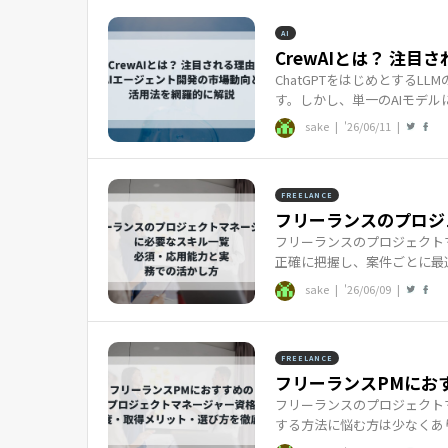
AI
CrewAIとは？ 注目
ChatGPTをはじめとするL
す。しかし、単一のAIモデル
sake |
'26/06/11
|
FREELANCE
フリーランスのプロジェ
フリーランスのプロジェクト
正確に把握し、案件ごとに最適
sake |
'26/06/09
|
FREELANCE
フリーランスPMにおす
フリーランスのプロジェクト
する方法に悩む方は少なくあり