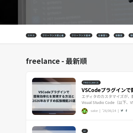
スキル
フリーランス初心者
フリーランス協会
仕事探し
体験談
保
freelance - 最新順
FREELANCE
VSCodeプラグインで
エディタのカスタマイズが、
Visual Studio Cod
sake |
'26/06/24
|
AI