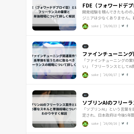
FDE（フォワードデプ
開発経験を積んできたものの
ジニアは少なくありません。顧
sake |
'26/06/23
|
AI
ファインチューニング
「ファインチューニングの案
い」「フリーランスとしてAI
sake |
'26/06/17
|
AI
ソブリンAIのフリーラ
「ソブリンAI」という言葉を
定され、日本政府は今後5年間
sake |
'26/06/16
|