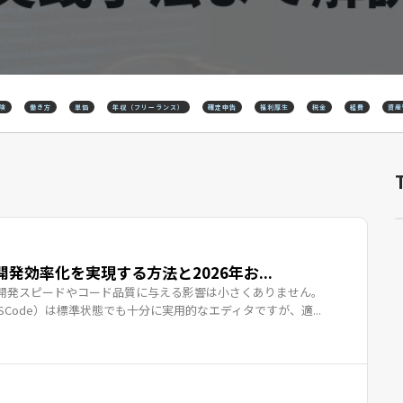
険
働き方
単価
年収（フリーランス）
確定申告
福利厚生
税金
経費
資産
開発効率化を実現する方法と2026年お...
開発スピードやコード品質に与える影響は小さくありません。
e（以下、VSCode）は標準状態でも十分に実用的なエディタですが、適...