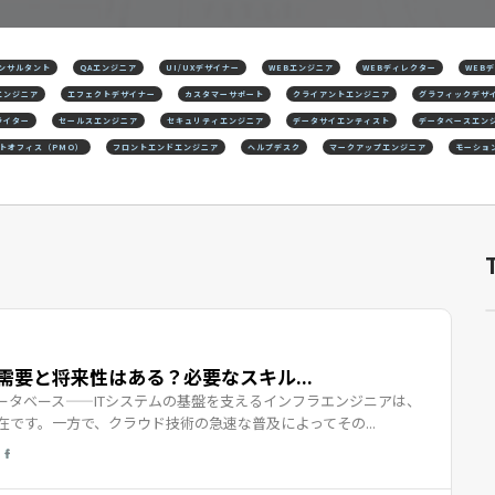
コンサルタント
QAエンジニア
UI/UXデザイナー
WEBエンジニア
WEBディレクター
WEB
エンジニア
エフェクトデザイナー
カスタマーサポート
クライアントエンジニア
グラフィックデザ
ライター
セールスエンジニア
セキュリティエンジニア
データサイエンティスト
データベースエン
トオフィス（PMO）
フロントエンドエンジニア
ヘルプデスク
マークアップエンジニア
モーショ
要と将来性はある？必要なスキル...
ータベース——ITシステムの基盤を支えるインフラエンジニアは、
です。一方で、クラウド技術の急速な普及によってその...