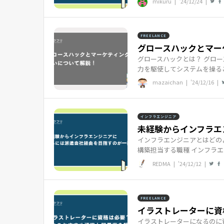
mikuru |
'24/12/24
|
FREELANCE
グロースハックとマー
グロースハックとは？ グロ
力を駆使してシステムを操るこ
mazaichan |
'24/12/16
|
インフラエンジニア
未経験からインフラエン
インフラエンジニアとはどの
構築担当する職種 インフラエ
REDMA |
'24/12/12
|
FREELANCE
イラストレーターに資格
イラストレーターになるのに