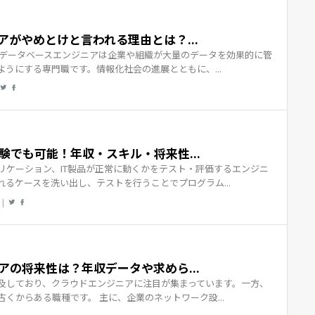
がやめとけと言われる理由とは？...
 データベースエンジニアは企業や組織が大量のデータを効果的に管
うにする専門職です。情報化社会の進展とともに、...
験でも可能！年収・スキル・将来性...
リケーション、IT製品が正常に動くかをテスト・評価するエンジニ
るケースを洗い出し、テストを行うことでプログラム...
|
アの将来性は？年収データや求めら...
及しており、クラウドエンジニアに注目が集まっています。一方、
くからある職種です。 主に、企業のネットワーク設...