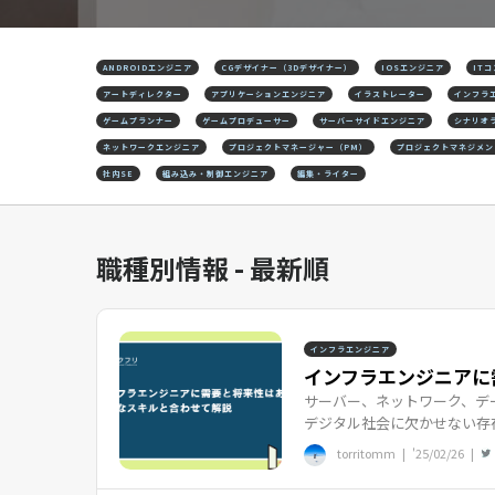
ANDROIDエンジニア
CGデザイナー（3Dデザイナー）
IOSエンジニア
IT
アートディレクター
アプリケーションエンジニア
イラストレーター
インフラ
ゲームプランナー
ゲームプロデューサー
サーバーサイドエンジニア
シナリオ
ネットワークエンジニア
プロジェクトマネージャー（PM）
プロジェクトマネジメン
社内SE
組み込み・制御エンジニア
編集・ライター
職種別情報 - 最新順
インフラエンジニア
インフラエンジニアに需
サーバー、ネットワーク、デ
デジタル社会に欠かせない存在
torritomm |
'25/02/26
|